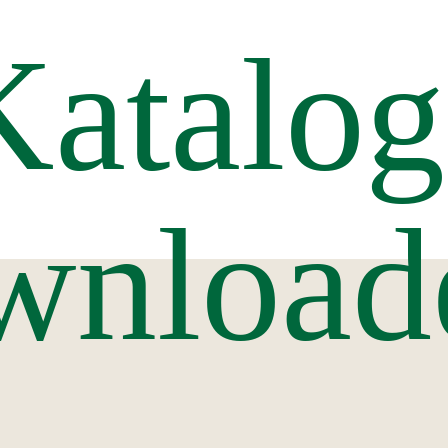
Katalog
wnload