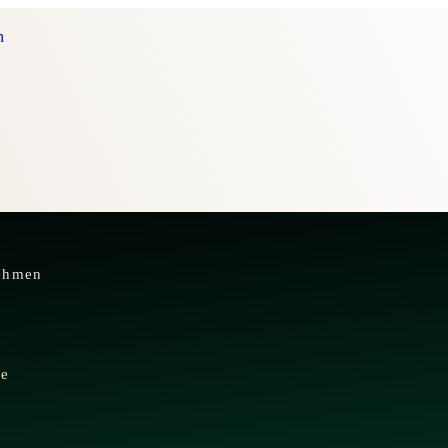
n
ehmen
te