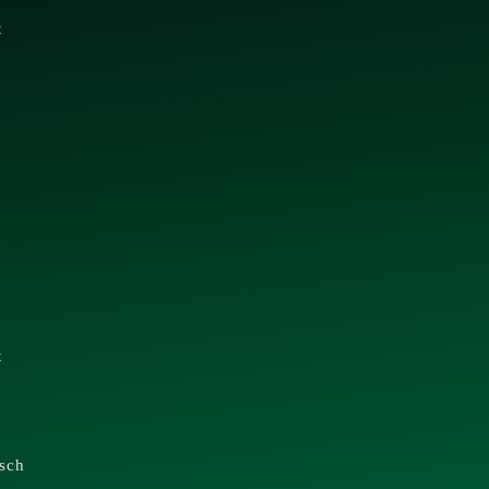
t
e
t