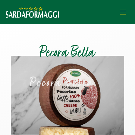
P
e
c
o
r
a
B
e
l
l
a
P
e
c
o
r
a
B
e
l
l
a